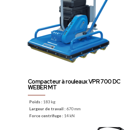
Compacteur à rouleaux VPR 700 DC
WEBER MT
Poids
:
183 kg
Largeur de travail
:
670 mm
Force centrifuge
:
14 kN