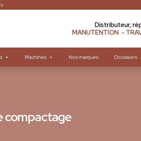
es
Distributeur, ré
MANUTENTION
–
TRAV
s
Machines
Nos marques
Occasions
de compactage