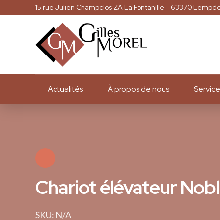
15 rue Julien Champclos ZA La Fontanille – 63370 Lempd
Actualités
À propos de nous
Service
Chariot élévateur Nob
SKU: N/A