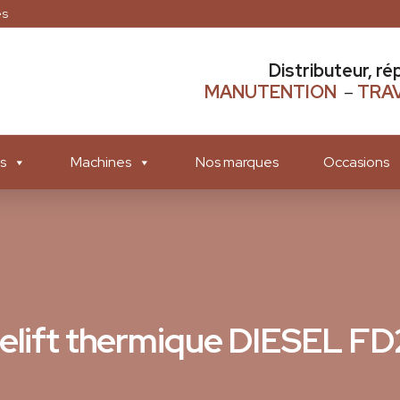
es
Distributeur, ré
MANUTENTION
–
TRAV
s
Machines
Nos marques
Occasions
lelift thermique DIESEL F