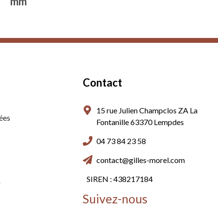
mm
Contact
15 rue Julien Champclos ZA La
ées
Fontanille 63370 Lempdes
04 73 84 23 58
contact@gilles-morel.com
SIREN : 438217184
n
Suivez-nous