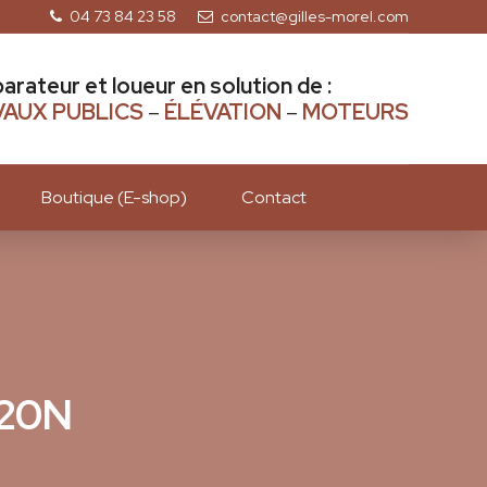
04 73 84 23 58
contact@gilles-morel.com
parateur et loueur en solution de :
AUX PUBLICS
–
ÉLÉVATION
–
MOTEURS
Boutique (E-shop)
Contact
D20N