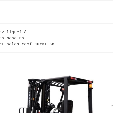
az liquéfié
es besoins
rt selon configuration