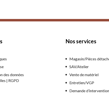
s
Nos services
ques
Magasin/Pièces détach
ise
SAV/Atelier
on des données
Vente de matériel
lles | RGPD
Entretien/VGP
Demande d’interventio