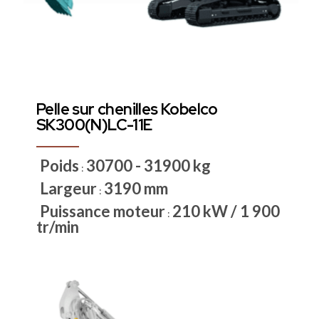
Pelle sur chenilles Kobelco
SK300(N)LC-11E
Poids
30700 - 31900 kg
:
Largeur
3190 mm
:
Puissance moteur
210 kW / 1 900
:
tr/min