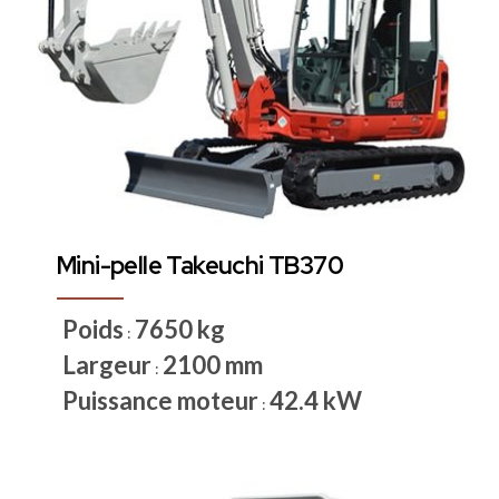
Mini-pelle Takeuchi TB370
Poids
7650 kg
:
Largeur
2100 mm
:
Puissance moteur
42.4 kW
: