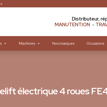
es
Distributeur, ré
MANUTENTION
–
TRAV
s
Machines
Nos marques
Occasions
lelift électrique 4 roues 