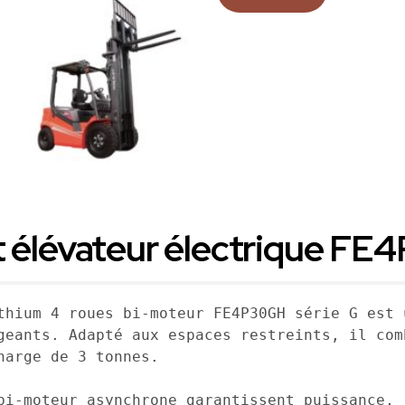
t élévateur électrique FE
thium 4 roues bi-moteur FE4P30GH série G est 
geants. Adapté aux espaces restreints, il com
arge de 3 tonnes. 

bi-moteur asynchrone garantissent puissance, 