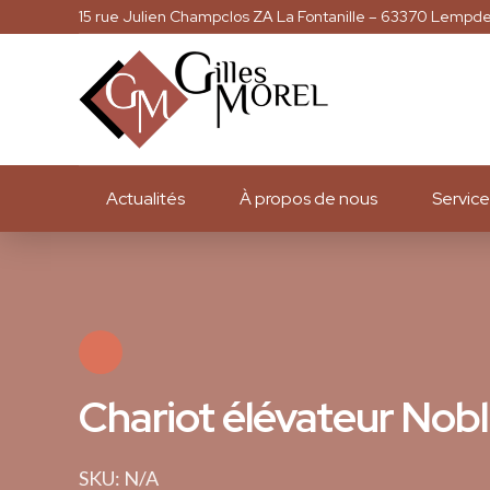
15 rue Julien Champclos ZA La Fontanille – 63370 Lempd
Actualités
À propos de nous
Service
Chariot élévateur Nob
SKU: N/A