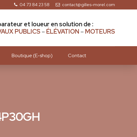
04 73 84 23 58
contact@gilles-morel.com
parateur et loueur en solution de :
AUX PUBLICS
–
ÉLÉVATION
–
MOTEURS
Boutique (E-shop)
Contact
FE4P30GH