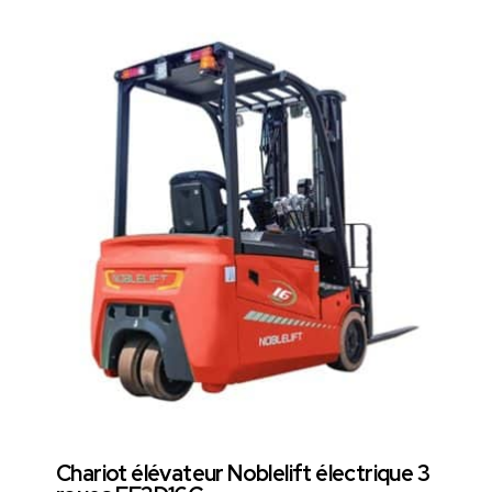
équipement à la fois fiable et performant. C'est pourquoi
notre gamme d'
achat de chariots élévateurs électriques
est conçue pour répondre à chaque besoin spécifique. Notre
expertise assure que chaque chariot est optimisé pour une
efficacité maximale, tout en respectant les normes
environnementales les plus strictes. Pour ceux qui
recherchent une solution adaptée à des environnements plus
exigeants ou extérieurs, nous proposons également une
gamme de
chariots élévateurs thermiques
, combinant
puissance et durabilité.
Chariot élévateur Noblelift électrique 3