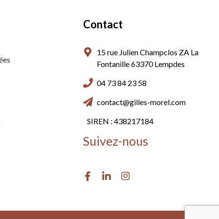
Contact
15 rue Julien Champclos ZA La
ées
Fontanille 63370 Lempdes
04 73 84 23 58
contact@gilles-morel.com
SIREN : 438217184
n
Suivez-nous