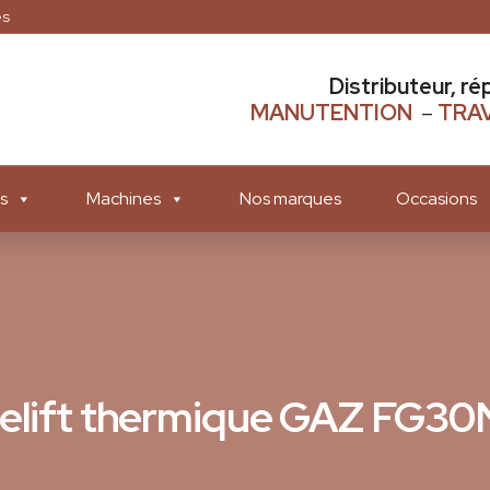
es
Distributeur, ré
MANUTENTION
–
TRAV
s
Machines
Nos marques
Occasions
lelift thermique GAZ FG30