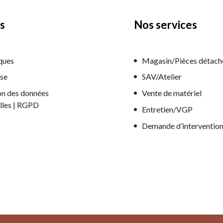
s
Nos services
ques
Magasin/Pièces détach
ise
SAV/Atelier
on des données
Vente de matériel
lles | RGPD
Entretien/VGP
Demande d’interventio