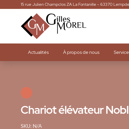
15 rue Julien Champclos ZA La Fontanille – 63370 Lempd
Actualités
À propos de nous
Service
Chariot élévateur Nob
SKU: N/A