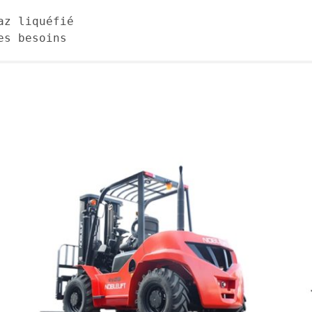
az liquéfié
es besoins