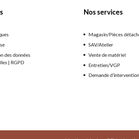
s
Nos services
ques
Magasin/Pièces détach
ise
SAV/Atelier
on des données
Vente de matériel
lles | RGPD
Entretien/VGP
Demande d’interventio