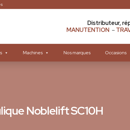
es
Distributeur, ré
MANUTENTION
–
TRAV
s
Machines
Nos marques
Occasions
lique Noblelift SC10H