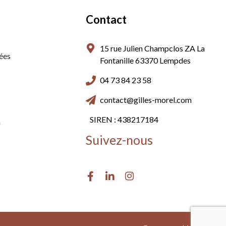
Contact
15 rue Julien Champclos ZA La
ées
Fontanille 63370 Lempdes
04 73 84 23 58
contact@gilles-morel.com
SIREN : 438217184
n
Suivez-nous