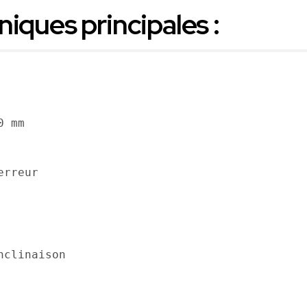
iques principales :
0 mm
erreur
nclinaison