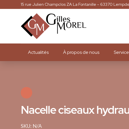
15 rue Julien Champclos ZA La Fontanille – 63370 Lempd
Actualités
À propos de nous
Service
Nacelle ciseaux hydrau
SKU: N/A