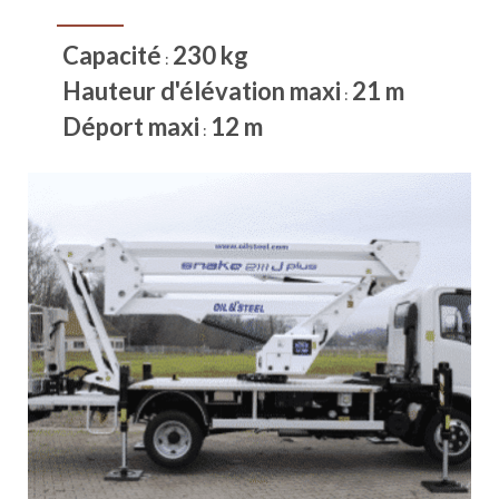
Capacité
230 kg
:
Hauteur d'élévation maxi
21 m
:
Déport maxi
12 m
: