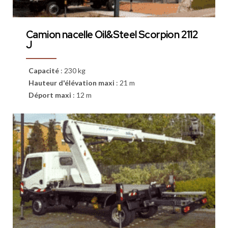
Camion nacelle Oil&Steel Scorpion 2112
J
Capacité
:
230 kg
Hauteur d'élévation maxi
:
21 m
Déport maxi
:
12 m