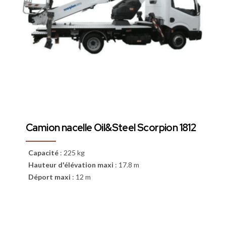
Camion nacelle Oil&Steel Scorpion 1812
Capacité
:
225 kg
Hauteur d'élévation maxi
:
17.8 m
Déport maxi
:
12 m