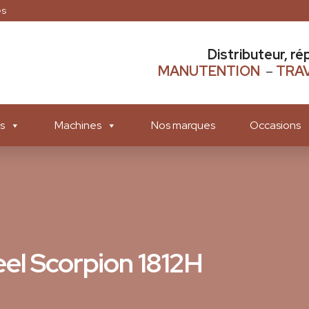
es
Distributeur, ré
MANUTENTION
–
TRAV
s
Machines
Nos marques
Occasions
eel Scorpion 1812H