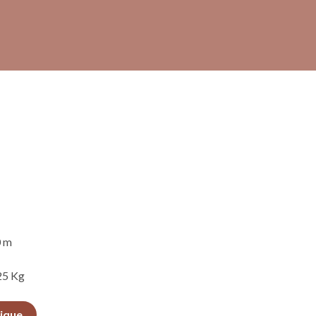
0 m
225 Kg
nique