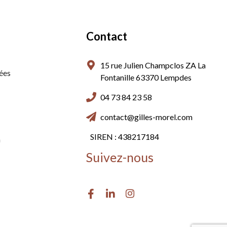
Contact
15 rue Julien Champclos ZA La
ées
Fontanille 63370 Lempdes
04 73 84 23 58
contact@gilles-morel.com
SIREN : 438217184
n
Suivez-nous