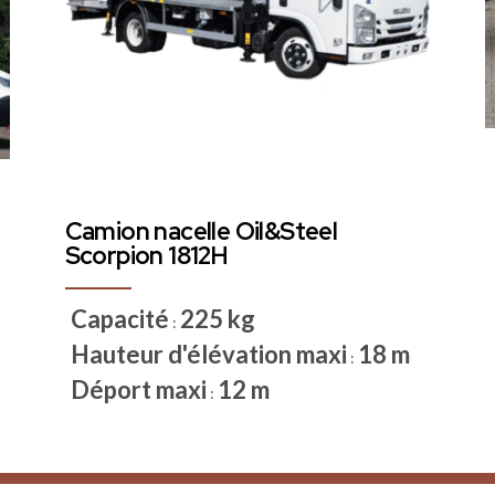
Camion nacelle Oil&Steel
Scorpion 1812H
Capacité
225 kg
:
Hauteur d'élévation maxi
18 m
:
Déport maxi
12 m
: