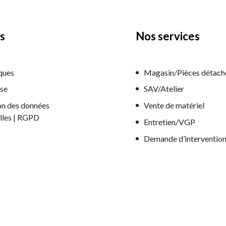
s
Nos services
ques
Magasin/Pièces détach
ise
SAV/Atelier
on des données
Vente de matériel
lles | RGPD
Entretien/VGP
Demande d’interventio