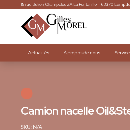
15 rue Julien Champclos ZA La Fontanille – 63370 Lempd
Actualités
À propos de nous
Service
Camion nacelle Oil&St
SKU: N/A