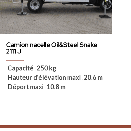
Camion nacelle Oil&Steel Snake
2111 J
Capacité
250 kg
:
Hauteur d'élévation maxi
20.6 m
:
Déport maxi
10.8 m
: